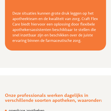
Deze situaties kunnen grote druk leggen op het
apotheekteam en de kwaliteit van zorg. Craft Flex
Care biedt hiervoor een oplossing door flexibele
apothekersassistenten beschikbaar te stellen die
snel inzetbaar zijn en beschikken over de juiste
ervaring binnen de farmaceutische zorg.
Onze professionals werken dagelijks in
verschillende soorten apotheken, waaronder:
openbare apotheken