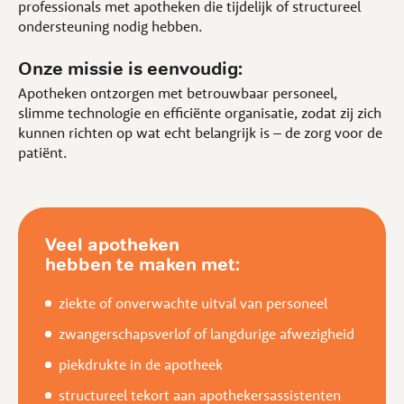
professionals met apotheken die tijdelijk of structureel
ondersteuning nodig hebben.
Onze missie is eenvoudig:
Apotheken ontzorgen met betrouwbaar personeel,
slimme technologie en efficiënte organisatie, zodat zij zich
kunnen richten op wat echt belangrijk is – de zorg voor de
patiënt.
Veel apotheken
hebben te maken met:
ziekte of onverwachte uitval van personeel
zwangerschapsverlof of langdurige afwezigheid
piekdrukte in de apotheek
structureel tekort aan apothekersassistenten